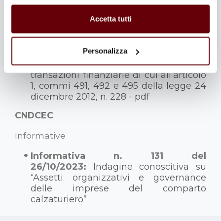
Risoluzioni
Accetta tutti
Risoluzione n. 57 del
26/10/2023:
Istituzione del codice
Personalizza
tributo per l’utilizzo in compensazione,
tramite modello F24, dell’imposta sulle
transazioni finanziarie di cui all’articolo
1, commi 491, 492 e 495 della legge 24
dicembre 2012, n. 228 - pdf
CNDCEC
Informative
Informativa n. 131 del
26/10/2023:
Indagine conoscitiva su
“Assetti organizzativi e governance
delle imprese del comparto
calzaturiero”