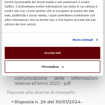
fornire funzionalità dei social media e per analizzare il nostro
Provvedimenti del Direttore soggetti a
traffico. Condividiamo inoltre informazioni sul modo in cui utilizza il
pubblicità legale
nostro sito con i nostri partner che si occupano di analisi dei dati
web, pubblicità e social media, i quali potrebbero combinarle con
altre informazioni che ha fornito loro o che hanno raccolto dal suo
Provvedimento del 30/01/2024
-
utilizzo dei loro servizi.
Disposizioni attuative del decreto
legislativo n. 32 del 1° marzo 2023 di
attuazione della direttiva (UE) 2021/514
Mostra dettagli
del Consiglio del 22 marzo 2021,
recante modifica della direttiva
2011/16/UE per quanto riguarda lo
Accetta tutti
scambio automatico obbligatorio di
informazioni nel settore fiscale.
Personalizza
Modalità e termini di comunicazione
delle informazioni. Termine per la
comunicazione delle informazioni
relative all’anno 2023 - pdf
Risposte alle istanze di interpello
Risposta n. 26 del 30/01/2024
-